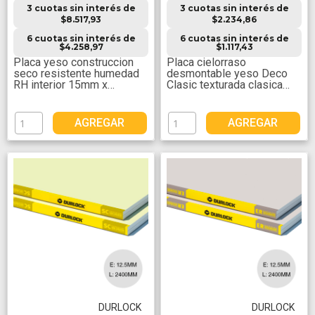
3 cuotas sin interés de
3 cuotas sin interés de
$8.517,93
$2.234,86
6 cuotas sin interés de
6 cuotas sin interés de
$4.258,97
$1.117,43
Placa yeso construccion
Placa cielorraso
seco resistente humedad
desmontable yeso Deco
RH interior 15mm x
Clasic texturada clasica
1200mm x 2400mm
6.4mm x 606mm x
1216mm
AGREGAR
AGREGAR
DURLOCK
DURLOCK