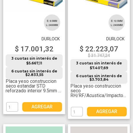
DURLOCK
DURLOCK
$ 17.001,32
$ 22.223,07
$ 31.747,24
3 cuotas sin interés de
$5.667,11
3 cuotas sin interés de
$7.407,69
6 cuotas sin interés de
$2.833,55
6 cuotas sin interés de
$3.703,84
Placa yeso construccion
seco estandar STD
Placa yeso construccion
reforzado interior 9.5mm x
seco
1200mm x 2400mm
RH/RF/Acustica/Impacto
4D 12.5mm x 1200mm x
2400mm
AGREGAR
AGREGAR