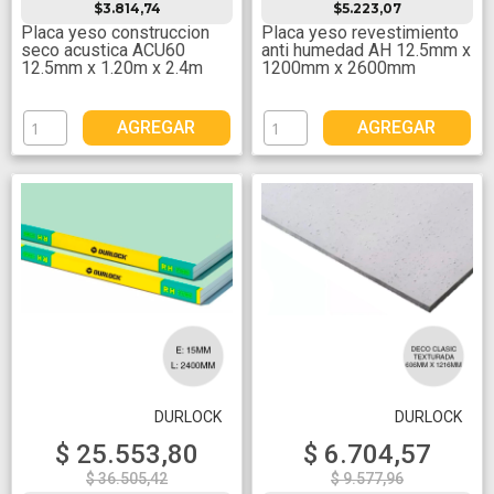
$3.814,74
$5.223,07
Placa yeso construccion
Placa yeso revestimiento
seco acustica ACU60
anti humedad AH 12.5mm x
12.5mm x 1.20m x 2.4m
1200mm x 2600mm
AGREGAR
AGREGAR
DURLOCK
DURLOCK
$ 25.553,80
$ 6.704,57
$ 36.505,42
$ 9.577,96