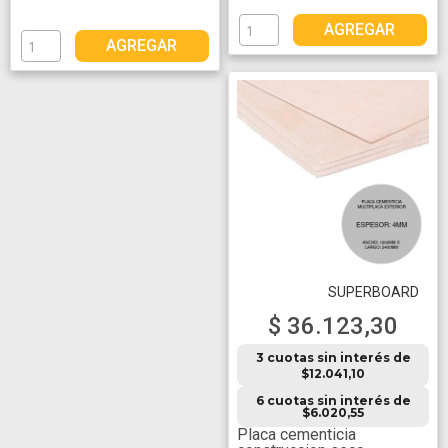
1200mm x 2400mm
AGREGAR
AGREGAR
SUPERBOARD
$ 36.123,30
3 cuotas sin interés de
$12.041,10
6 cuotas sin interés de
$6.020,55
Placa cementicia