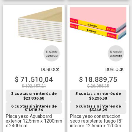
DURLOCK
DURLOCK
$ 71.510,04
$ 18.889,75
$ 102.157,21
$ 26.985,35
3 cuotas sin interés de
3 cuotas sin interés de
$23.836,68
$6.296,58
6 cuotas sin interés de
6 cuotas sin interés de
$11.918,34
$3.148,29
Placa yeso Aquaboard
Placa yeso construccion
exterior 12.5mm x 1200mm
seco resistente fuego RF
x 2400mm
interior 12.5mm x 1200mm
x 2600mm