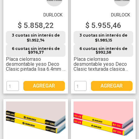
DURLOCK
DURLOCK
$ 5.858,22
$ 5.955,46
3 cuotas sin interés de
3 cuotas sin interés de
$1.952,74
$1.985,15
6 cuotas sin interés de
6 cuotas sin interés de
$976,37
$992,58
Placa cielorraso
Placa cielorraso
desmontable yeso Deco
desmontable yeso Deco
Clasic pintada lisa 6.4mm x
Clasic texturada clasica
606mm x 606mm
6.4mm x 606mm x 606mm
AGREGAR
AGREGAR