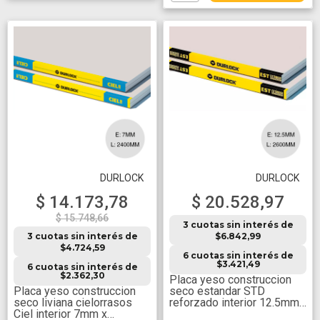
DURLOCK
DURLOCK
$ 14.173,78
$ 20.528,97
$ 15.748,66
3 cuotas sin interés de
3 cuotas sin interés de
$6.842,99
$4.724,59
6 cuotas sin interés de
$3.421,49
6 cuotas sin interés de
$2.362,30
Placa yeso construccion
Placa yeso construccion
seco estandar STD
seco liviana cielorrasos
reforzado interior 12.5mm
Ciel interior 7mm x
x 1200mm x 2600mm