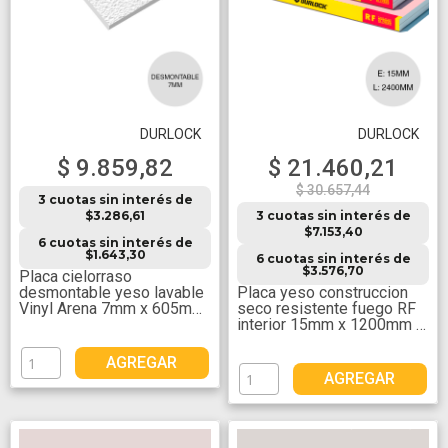
DURLOCK
DURLOCK
$ 9.859,82
$ 21.460,21
$ 30.657,44
3 cuotas sin interés de
$3.286,61
3 cuotas sin interés de
$7.153,40
6 cuotas sin interés de
$1.643,30
6 cuotas sin interés de
$3.576,70
Placa cielorraso
desmontable yeso lavable
Placa yeso construccion
Vinyl Arena 7mm x 605mm
seco resistente fuego RF
x 605mm
interior 15mm x 1200mm x
2400mm
AGREGAR
AGREGAR