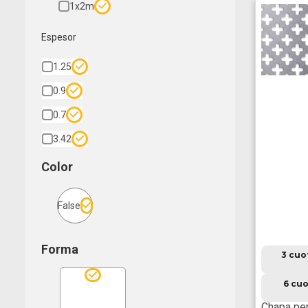
1x2m
Espesor
1.25
0.9
0.7
3.42
Color
False
Forma
3 cuo
6 cuo
Chapa per