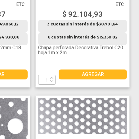
ETC
ETC
37
$ 92.104,93
$49.860,12
3 cuotas sin interés de $30.701,64
$24.930,06
6 cuotas sin interés de $15.350,82
a 2mm C18
Chapa perforada Decorativa Trebol C20
hoja 1m x 2m
AR
AGREGAR