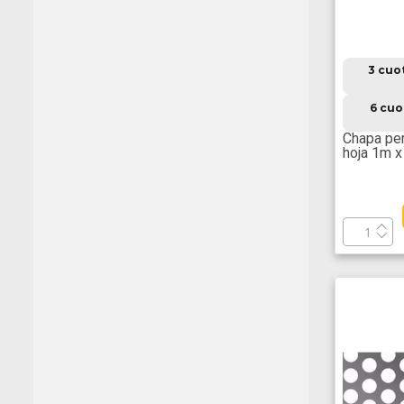
3 cuo
6 cuo
Chapa pe
hoja 1m 