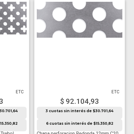
ETC
ETC
3
$ 92.104,93
$30.701,64
3 cuotas sin interés de $30.701,64
15.350,82
6 cuotas sin interés de $15.350,82
 Trebol
Chapa perforacion Redonda 12mm C20