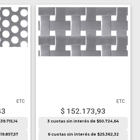
ETC
ETC
43
$ 152.173,93
39.715,14
3 cuotas sin interés de $50.724,64
19.857,57
6 cuotas sin interés de $25.362,32