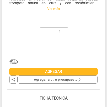
trompeta ranura en cruz y con recubrimiento
resistente a la corrosión. Ideal para la fijación de una
Ver más
2º capa de placas de 12,5mm a perfiles. Se presenta
en cajas x 400U de 6 x 1.1/2
AGREGAR
Agregar a otro presupuesto
FICHA TECNICA